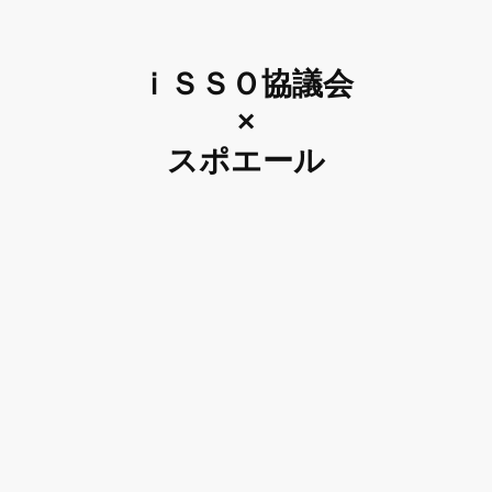
ｉＳＳＯ協議会
×
スポエール