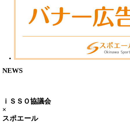
NEWS
ｉＳＳＯ協議会
×
スポエール