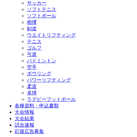
サッカー
ソフトテニス
ソフトボール
相撲
剣道
ウエイトリフティング
テニス
ゴルフ
弓道
バドミントン
空手
ボウリング
パワーリフティング
柔道
卓球
ラグビーフットボール
各種資料・申込書類
大会情報
大会結果
試合速報
応援広告募集