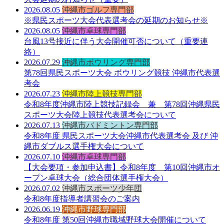
2026.08.05
沖縄市ゴルフ専門部
※県民スポーツ大会代表選考会の延期のお知らせ※
2026.08.05
沖縄市卓球専門部
台風13号接近に伴う大会開催可否について（重要連
絡）
2026.07.29
沖縄市ボウリング専門部
第78回県民スポーツ大会 ボウリング競技 沖縄市代表選
考会
2026.07.23
沖縄市陸上競技専門部
令和8年度沖縄市陸上競技記録会 兼 第78回沖縄県民
スポーツ大会陸上競技代表選考会について
2026.07.13
沖縄市バドミントン専門部
令和8年度 県民スポーツ大会沖縄市代表選考会 及び 沖
縄市ダブルス選手権大会について
2026.07.10
沖縄市卓球専門部
【大会要項・参加申込書】令和8年度 第10回沖縄市オ
ープン卓球大会（総合団体選手権大会）
2026.07.02
沖縄市スポーツ少年団
令和8年度指導者講習会のご案内
2026.06.19
沖縄市野球専門部
令和8年度 第50回沖縄市職域野球大会開催について