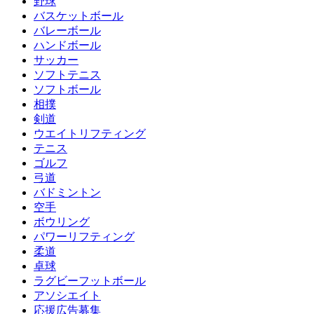
野球
バスケットボール
バレーボール
ハンドボール
サッカー
ソフトテニス
ソフトボール
相撲
剣道
ウエイトリフティング
テニス
ゴルフ
弓道
バドミントン
空手
ボウリング
パワーリフティング
柔道
卓球
ラグビーフットボール
アソシエイト
応援広告募集