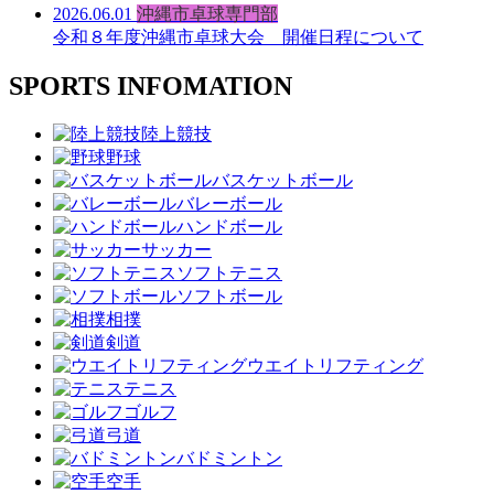
2026.06.01
沖縄市卓球専門部
令和８年度沖縄市卓球大会 開催日程について
SPORTS INFOMATION
陸上競技
野球
バスケットボール
バレーボール
ハンドボール
サッカー
ソフトテニス
ソフトボール
相撲
剣道
ウエイトリフティング
テニス
ゴルフ
弓道
バドミントン
空手