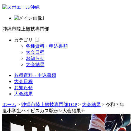
沖縄市陸上競技専門部
カテゴリ
各種資料・申込書類
大会日程
お知らせ
大会結果
各種資料・申込書類
大会日程
お知らせ
大会結果
ホーム
>
沖縄市陸上競技専門部TOP
>
大会結果
> 令和７年
度小学生ハイビスカス駅伝✨大会結果✨