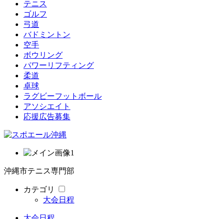
テニス
ゴルフ
弓道
バドミントン
空手
ボウリング
パワーリフティング
柔道
卓球
ラグビーフットボール
アソシエイト
応援広告募集
沖縄市テニス専門部
カテゴリ
大会日程
大会日程